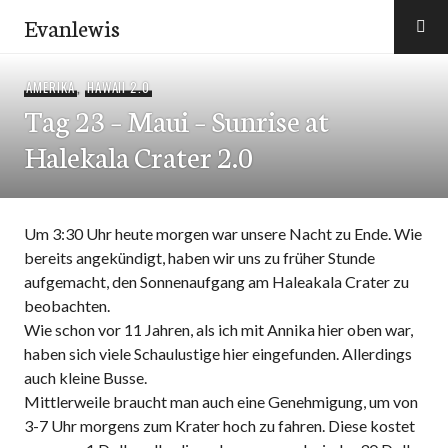
Zum
Evanlewis
Inhalt
springen
AMERIKA
,
HAWAII 2.0
Tag 23 – Maui – Sunrise at
Halekala Crater 2.0
Um 3:30 Uhr heute morgen war unsere Nacht zu Ende. Wie
bereits angekündigt, haben wir uns zu früher Stunde
aufgemacht, den Sonnenaufgang am Haleakala Crater zu
beobachten.
Wie schon vor 11 Jahren, als ich mit Annika hier oben war,
haben sich viele Schaulustige hier eingefunden. Allerdings
auch kleine Busse.
Mittlerweile braucht man auch eine Genehmigung, um von
3-7 Uhr morgens zum Krater hoch zu fahren. Diese kostet