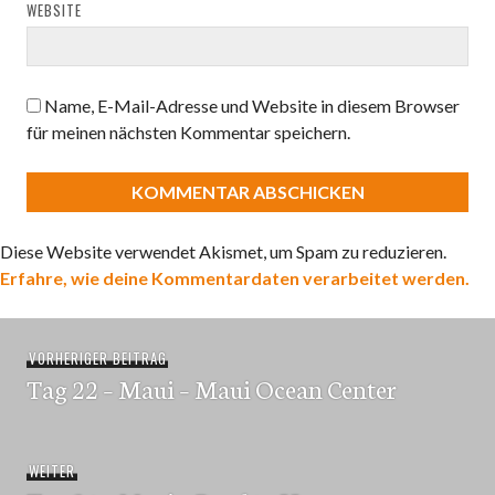
WEBSITE
Name, E-Mail-Adresse und Website in diesem Browser
für meinen nächsten Kommentar speichern.
Diese Website verwendet Akismet, um Spam zu reduzieren.
Erfahre, wie deine Kommentardaten verarbeitet werden.
Beitragsnavigation
Vorheriger
VORHERIGER BEITRAG
Tag 22 – Maui – Maui Ocean Center
Beitrag:
Nächster
WEITER