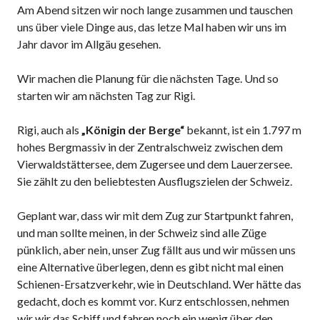
Am Abend sitzen wir noch lange zusammen und tauschen
uns über viele Dinge aus, das letze Mal haben wir uns im
Jahr davor im Allgäu gesehen.
Wir machen die Planung für die nächsten Tage. Und so
starten wir am nächsten Tag zur Rigi.
Rigi, auch als
„Königin der Berge“
bekannt, ist ein 1.797 m
hohes Bergmassiv in der Zentralschweiz zwischen dem
Vierwaldstättersee, dem Zugersee und dem Lauerzersee.
Sie zählt zu den beliebtesten Ausflugszielen der Schweiz.
Geplant war, dass wir mit dem Zug zur Startpunkt fahren,
und man sollte meinen, in der Schweiz sind alle Züge
pünklich, aber nein, unser Zug fällt aus und wir müssen uns
eine Alternative überlegen, denn es gibt nicht mal einen
Schienen-Ersatzverkehr, wie in Deutschland. Wer hätte das
gedacht, doch es kommt vor. Kurz entschlossen, nehmen
wir wir das Schiff und fahren noch ein wenig über den