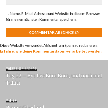
Name, E-Mail-Adresse und Website in diesem Browser
für meinen nächsten Kommentar speichern.
Diese Website verwendet Akismet, um Spam zu reduzieren.
Erfahre, wie deine Kommentardaten verarbeitet werden.
Beitragsnavigation
Vorheriger
VORHERIGER BEITRAG
Tag 22 — Bye bye Bora Bora, und noch mal
Beitrag:
Tahiti
Nächster
WEITER
Berner Oberland
Beitrag: