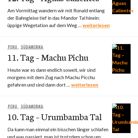
Am Vormittag wandern wir mit Ronald entlang
der Bahngleise tief in das Mandor Tal hinein:
12. Tag – Aguas Caliente
üppige Wegetation auf dem Weg …
weiterlesen
PERU
,
SÜDAMERIKA
11. Tag – Machu Pichu
Heute war es dann endlich soweit, wir sind
morgens mit dem Zug nach Machu Picchu
11. Tag – Machu Pichu
gefahren und sind dann dort …
weiterlesen
PERU
,
SÜDAMERIKA
10. Tag – Urumbamba Tal
Da kann man einmal ein bisschen länger schlafen
und was passiert, man ist trotzdem schon um