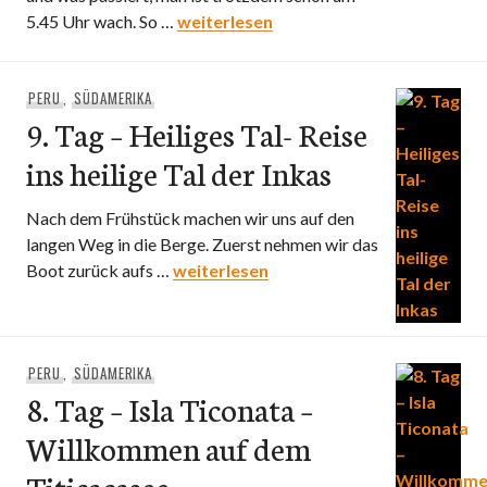
10. Tag – Urumbamba Tal
5.45 Uhr wach. So …
weiterlesen
PERU
,
SÜDAMERIKA
9. Tag – Heiliges Tal- Reise
ins heilige Tal der Inkas
Nach dem Frühstück machen wir uns auf den
langen Weg in die Berge. Zuerst nehmen wir das
9. Tag – Heiliges Tal- Reise ins heilige Ta
Boot zurück aufs …
weiterlesen
PERU
,
SÜDAMERIKA
8. Tag – Isla Ticonata –
Willkommen auf dem
Titicacasee