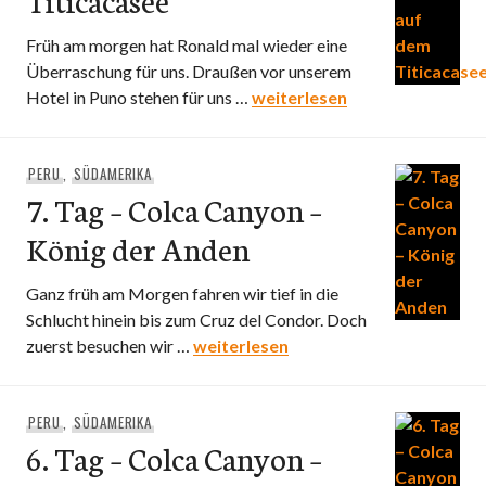
Früh am morgen hat Ronald mal wieder eine
Überraschung für uns. Draußen vor unserem
8. Tag – Isla Ticonata – Wil
Hotel in Puno stehen für uns …
weiterlesen
PERU
,
SÜDAMERIKA
7. Tag – Colca Canyon –
König der Anden
Ganz früh am Morgen fahren wir tief in die
Schlucht hinein bis zum Cruz del Condor. Doch
7. Tag – Colca Canyon – König der A
zuerst besuchen wir …
weiterlesen
PERU
,
SÜDAMERIKA
6. Tag – Colca Canyon –