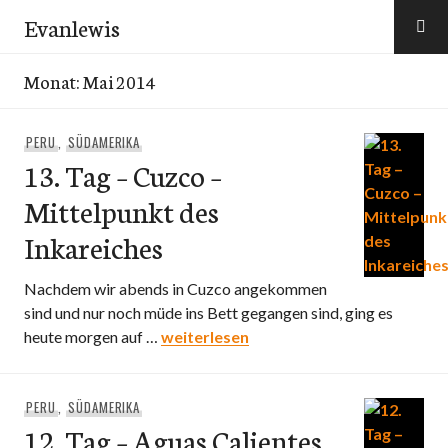
Zum
Evanlewis
Inhalt
springen
Monat:
Mai 2014
PERU
,
SÜDAMERIKA
13. Tag – Cuzco –
Mittelpunkt des
Inkareiches
Nachdem wir abends in Cuzco angekommen
sind und nur noch müde ins Bett gegangen sind, ging es
13. Tag – Cuzco – Mittelpunkt des Inka
heute morgen auf …
weiterlesen
PERU
,
SÜDAMERIKA
12. Tag – Aguas Calientes