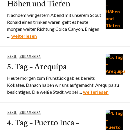
Höhen und Tiefen
Nachdem wir gestern Abend mit unserem Scout
Ronald einen trinken waren, geht es heute
morgen weiter Richtung Colca Canyon. Einigen
6. Tag – Colca Canyon – Höhen und Tiefen
…
weiterlesen
PERU
,
SÜDAMERIKA
5. Tag – Arequipa
Heute morgen zum Frühstück gab es bereits
Kokatee. Danach haben wir uns aufgemacht, Arequipa zu
5. Tag – Arequipa
besichtigen. Die weiße Stadt, wobei …
weiterlesen
PERU
,
SÜDAMERIKA
4. Tag – Puerto Inca –