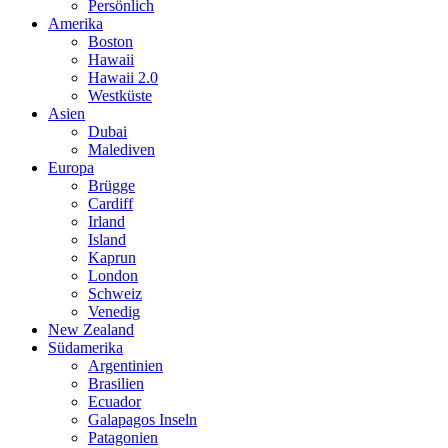
Persönlich
Amerika
Boston
Hawaii
Hawaii 2.0
Westküste
Asien
Dubai
Malediven
Europa
Brügge
Cardiff
Irland
Island
Kaprun
London
Schweiz
Venedig
New Zealand
Südamerika
Argentinien
Brasilien
Ecuador
Galapagos Inseln
Patagonien