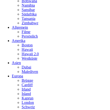
Botswana
Namibia
Sansibar
Südafrika
Tansania
Zimbabwe
Allgemein
Filme
Persönlich
Amerika
Boston
Hawaii
Hawaii 2.0
Westküste
Asien
Dubai
Malediven
Europa
Brügge
Cardiff
Irland
Island
Kaprun
London
Schweiz