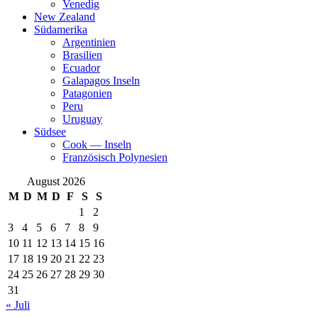
Venedig
New Zealand
Südamerika
Argentinien
Brasilien
Ecuador
Galapagos Inseln
Patagonien
Peru
Uruguay
Südsee
Cook — Inseln
Französisch Polynesien
August 2026
M
D
M
D
F
S
S
1
2
3
4
5
6
7
8
9
10
11
12
13
14
15
16
17
18
19
20
21
22
23
24
25
26
27
28
29
30
31
« Juli