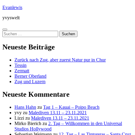
Zum
Evanlewis
Inhalt
yvyswelt
springen
Menü
Suchen
nach:
Neueste Beiträge
Zurück nach Zug, aber zuerst Natur pur in Chur
Tessin
Zermatt
Berner Oberland
Zug und Luzern
Neueste Kommentare
Hans Hahn
zu
Tag 1 – Kauai – Poipo Beach
yvy
zu
Malediven 13.11 – 23.11.2021
Lizzi
zu
Malediven 13.11 – 23.11.2021
Mirko Bierich
zu
2. Tag – Willkommen in den Universal
Studios Hollywood
Sebastian Weimann
zu
12. Tag – Las Tintoreras – Santa Cruz