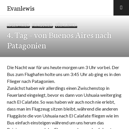
Zum
Evanlewis
Inhalt
springen
ARGENTINIEN
,
PATAGONIEN
,
SÜDAMERIKA
4. Tag – von Buenos Aires nach
Patagonien
Die Nacht war für uns heute morgen um 3 Uhr vorbei. Der
Bus zum Flughafen holte uns um 3:45 Uhr ab ging es in den
Flieger nach Patagonien.
Zunächst haben wir allerdings einen Zwischenstop in
Feuerland eingelegt, bevor es dann von Ushuaia weiterging
nach El Calafate. So was haben wir auch noch nie erlebt,
dass man im Flugzeug sitzen bleibt, während die anderen
Fluggäste die von Ushuaia nach El Calafate fliegen wie im
Bus einfach einsteigen während um uns herum das