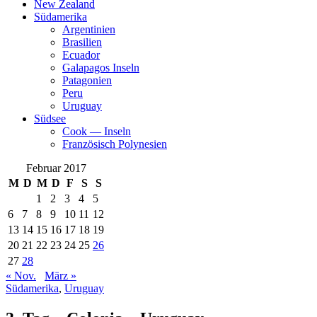
New Zealand
Südamerika
Argentinien
Brasilien
Ecuador
Galapagos Inseln
Patagonien
Peru
Uruguay
Südsee
Cook — Inseln
Französisch Polynesien
Februar 2017
M
D
M
D
F
S
S
1
2
3
4
5
6
7
8
9
10
11
12
13
14
15
16
17
18
19
20
21
22
23
24
25
26
27
28
« Nov.
März »
Südamerika
,
Uruguay