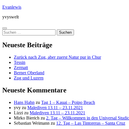
Zum
Evanlewis
Inhalt
yvyswelt
springen
Menü
Suchen
nach:
Neueste Beiträge
Zurück nach Zug, aber zuerst Natur pur in Chur
Tessin
Zermatt
Berner Oberland
Zug und Luzern
Neueste Kommentare
Hans Hahn
zu
Tag 1 – Kauai – Poipo Beach
yvy
zu
Malediven 13.11 – 23.11.2021
Lizzi
zu
Malediven 13.11 – 23.11.2021
Mirko Bierich
zu
2. Tag – Willkommen in den Universal Stud
Sebastian Weimann
zu
12. Tag – Las Tintoreras – Santa Cruz