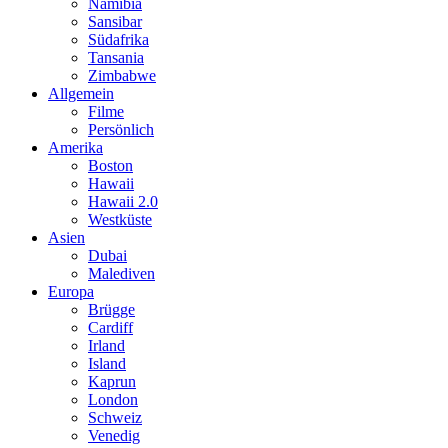
Namibia
Sansibar
Südafrika
Tansania
Zimbabwe
Allgemein
Filme
Persönlich
Amerika
Boston
Hawaii
Hawaii 2.0
Westküste
Asien
Dubai
Malediven
Europa
Brügge
Cardiff
Irland
Island
Kaprun
London
Schweiz
Venedig