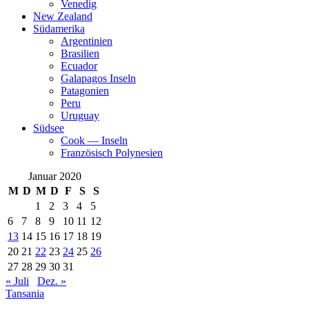
Venedig
New Zealand
Südamerika
Argentinien
Brasilien
Ecuador
Galapagos Inseln
Patagonien
Peru
Uruguay
Südsee
Cook — Inseln
Französisch Polynesien
Januar 2020
M
D
M
D
F
S
S
1
2
3
4
5
6
7
8
9
10
11
12
13
14
15
16
17
18
19
20
21
22
23
24
25
26
27
28
29
30
31
« Juli
Dez. »
Tansania