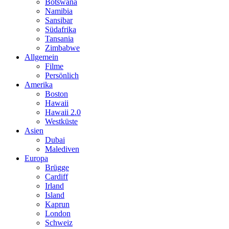
Botswana
Namibia
Sansibar
Südafrika
Tansania
Zimbabwe
Allgemein
Filme
Persönlich
Amerika
Boston
Hawaii
Hawaii 2.0
Westküste
Asien
Dubai
Malediven
Europa
Brügge
Cardiff
Irland
Island
Kaprun
London
Schweiz