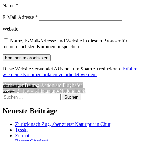
Name
*
E-Mail-Adresse
*
Website
Name, E-Mail-Adresse und Website in diesem Browser für
meinen nächsten Kommentar speichern.
Diese Website verwendet Akismet, um Spam zu reduzieren.
Erfahre,
wie deine Kommentardaten verarbeitet werden.
Beitragsnavigation
Vorheriger
Vorheriger Beitrag
Action am Flughafen
Nächster
Beitrag:
Weiter
2. Tag – Kilimanjaro-Nationalpark
Suchen
Beitrag:
nach:
Neueste Beiträge
Zurück nach Zug, aber zuerst Natur pur in Chur
Tessin
Zermatt