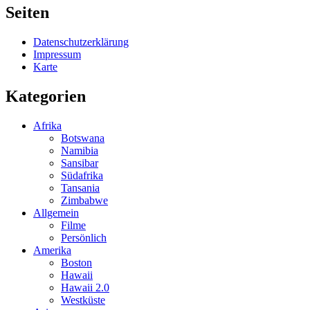
Seiten
Datenschutzerklärung
Impressum
Karte
Kategorien
Afrika
Botswana
Namibia
Sansibar
Südafrika
Tansania
Zimbabwe
Allgemein
Filme
Persönlich
Amerika
Boston
Hawaii
Hawaii 2.0
Westküste