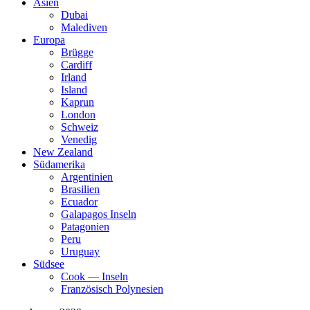
Asien
Dubai
Malediven
Europa
Brügge
Cardiff
Irland
Island
Kaprun
London
Schweiz
Venedig
New Zealand
Südamerika
Argentinien
Brasilien
Ecuador
Galapagos Inseln
Patagonien
Peru
Uruguay
Südsee
Cook — Inseln
Französisch Polynesien