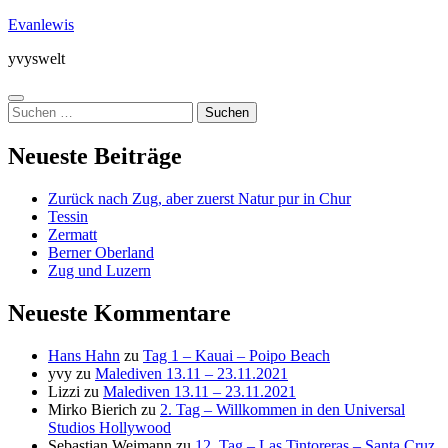
Zum
Evanlewis
Inhalt
yvyswelt
springen
Menü
Suchen
nach:
Neueste Beiträge
Zurück nach Zug, aber zuerst Natur pur in Chur
Tessin
Zermatt
Berner Oberland
Zug und Luzern
Neueste Kommentare
Hans Hahn
zu
Tag 1 – Kauai – Poipo Beach
yvy
zu
Malediven 13.11 – 23.11.2021
Lizzi
zu
Malediven 13.11 – 23.11.2021
Mirko Bierich
zu
2. Tag – Willkommen in den Universal
Studios Hollywood
Sebastian Weimann
zu
12. Tag – Las Tintoreras – Santa Cruz