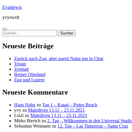
Zum
Evanlewis
Inhalt
yvyswelt
springen
Menü
Suchen
nach:
Neueste Beiträge
Zurück nach Zug, aber zuerst Natur pur in Chur
Tessin
Zermatt
Berner Oberland
Zug und Luzern
Neueste Kommentare
Hans Hahn
zu
Tag 1 – Kauai – Poipo Beach
yvy
zu
Malediven 13.11 – 23.11.2021
Lizzi
zu
Malediven 13.11 – 23.11.2021
Mirko Bierich
zu
2. Tag – Willkommen in den Universal Stud
Sebastian Weimann
zu
12. Tag – Las Tintoreras – Santa Cruz