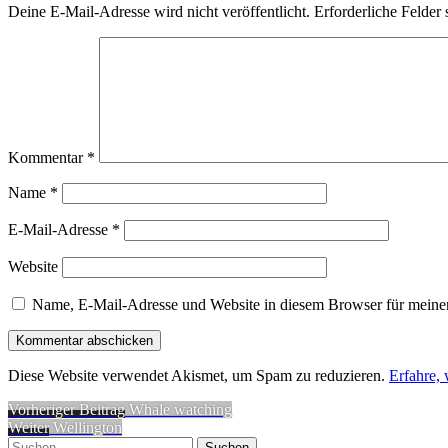
Deine E-Mail-Adresse wird nicht veröffentlicht.
Erforderliche Felder 
Kommentar
*
Name
*
E-Mail-Adresse
*
Website
Name, E-Mail-Adresse und Website in diesem Browser für meine
Diese Website verwendet Akismet, um Spam zu reduzieren.
Erfahre,
Beitragsnavigation
Vorheriger
Vorheriger Beitrag
Whale watching
Nächster
Beitrag:
Weiter
Wellington
Suchen
Beitrag: