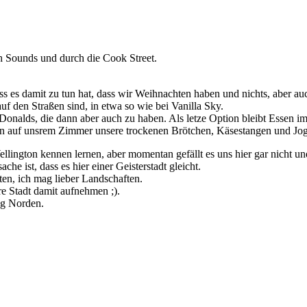
h Sounds und durch die Cook Street.
 es damit zu tun hat, dass wir Weihnachten haben und nichts, aber auch
f den Straßen sind, in etwa so wie bei Vanilla Sky.
onalds, die dann aber auch zu haben. Als letze Option bleibt Essen im
ssen auf unsrem Zimmer unsere trockenen Brötchen, Käsestangen und Jo
lington kennen lernen, aber momentan gefällt es uns hier gar nicht und
he ist, dass es hier einer Geisterstadt gleicht.
ten, ich mag lieber Landschaften.
e Stadt damit aufnehmen ;).
ng Norden.