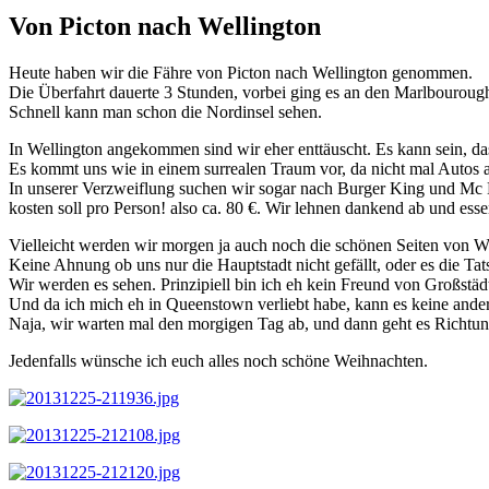
Von Picton nach Wellington
Heute haben wir die Fähre von Picton nach Wellington genommen.
Die Überfahrt dauerte 3 Stunden, vorbei ging es an den Marlbouroug
Schnell kann man schon die Nordinsel sehen.
In Wellington angekommen sind wir eher enttäuscht. Es kann sein, dass
Es kommt uns wie in einem surrealen Traum vor, da nicht mal Autos au
In unserer Verzweiflung suchen wir sogar nach Burger King und Mc D
kosten soll pro Person! also ca. 80 €. Wir lehnen dankend ab und e
Vielleicht werden wir morgen ja auch noch die schönen Seiten von Wel
Keine Ahnung ob uns nur die Hauptstadt nicht gefällt, oder es die Tatsac
Wir werden es sehen. Prinzipiell bin ich eh kein Freund von Großstäd
Und da ich mich eh in Queenstown verliebt habe, kann es keine ander
Naja, wir warten mal den morgigen Tag ab, und dann geht es Richtu
Jedenfalls wünsche ich euch alles noch schöne Weihnachten.