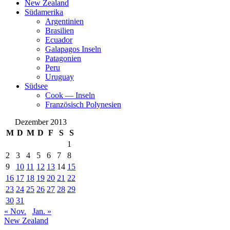
New Zealand
Südamerika
Argentinien
Brasilien
Ecuador
Galapagos Inseln
Patagonien
Peru
Uruguay
Südsee
Cook — Inseln
Französisch Polynesien
Dezember 2013
M
D
M
D
F
S
S
1
2
3
4
5
6
7
8
9
10
11
12
13
14
15
16
17
18
19
20
21
22
23
24
25
26
27
28
29
30
31
« Nov.
Jan. »
New Zealand