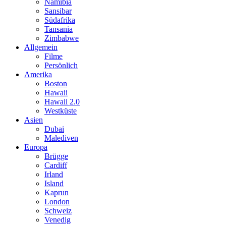
Namibia
Sansibar
Südafrika
Tansania
Zimbabwe
Allgemein
Filme
Persönlich
Amerika
Boston
Hawaii
Hawaii 2.0
Westküste
Asien
Dubai
Malediven
Europa
Brügge
Cardiff
Irland
Island
Kaprun
London
Schweiz
Venedig