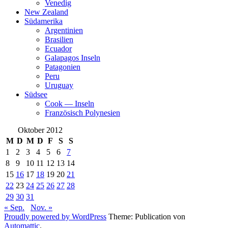
Venedig
New Zealand
Südamerika
Argentinien
Brasilien
Ecuador
Galapagos Inseln
Patagonien
Peru
Uruguay
Südsee
Cook — Inseln
Französisch Polynesien
Oktober 2012
M
D
M
D
F
S
S
1
2
3
4
5
6
7
8
9
10
11
12
13
14
15
16
17
18
19
20
21
22
23
24
25
26
27
28
29
30
31
« Sep.
Nov. »
Proudly powered by WordPress
Theme: Publication von
Automattic
.