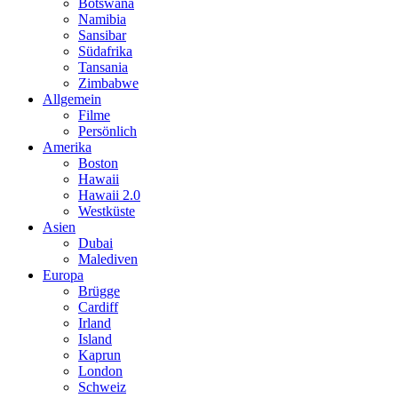
Botswana
Namibia
Sansibar
Südafrika
Tansania
Zimbabwe
Allgemein
Filme
Persönlich
Amerika
Boston
Hawaii
Hawaii 2.0
Westküste
Asien
Dubai
Malediven
Europa
Brügge
Cardiff
Irland
Island
Kaprun
London
Schweiz