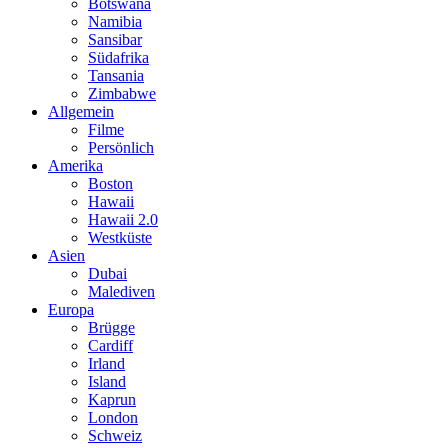
Botswana
Namibia
Sansibar
Südafrika
Tansania
Zimbabwe
Allgemein
Filme
Persönlich
Amerika
Boston
Hawaii
Hawaii 2.0
Westküste
Asien
Dubai
Malediven
Europa
Brügge
Cardiff
Irland
Island
Kaprun
London
Schweiz