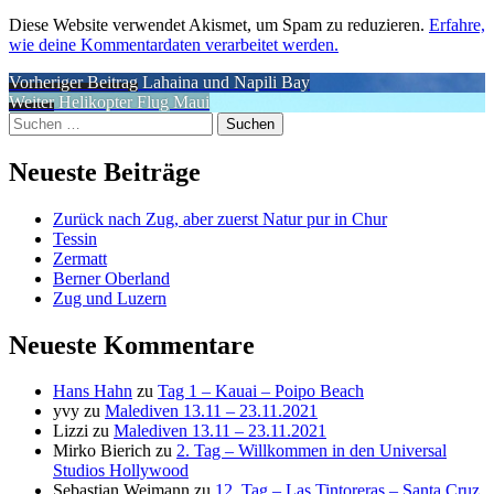
Diese Website verwendet Akismet, um Spam zu reduzieren.
Erfahre,
wie deine Kommentardaten verarbeitet werden.
Beitragsnavigation
Vorheriger
Vorheriger Beitrag
Lahaina und Napili Bay
Nächster
Beitrag:
Weiter
Helikopter Flug Maui
Suchen
Beitrag:
nach:
Neueste Beiträge
Zurück nach Zug, aber zuerst Natur pur in Chur
Tessin
Zermatt
Berner Oberland
Zug und Luzern
Neueste Kommentare
Hans Hahn
zu
Tag 1 – Kauai – Poipo Beach
yvy
zu
Malediven 13.11 – 23.11.2021
Lizzi
zu
Malediven 13.11 – 23.11.2021
Mirko Bierich
zu
2. Tag – Willkommen in den Universal
Studios Hollywood
Sebastian Weimann
zu
12. Tag – Las Tintoreras – Santa Cruz