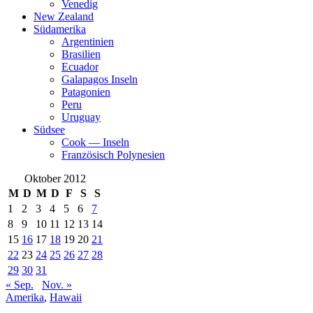
Venedig
New Zealand
Südamerika
Argentinien
Brasilien
Ecuador
Galapagos Inseln
Patagonien
Peru
Uruguay
Südsee
Cook — Inseln
Französisch Polynesien
Oktober 2012
M
D
M
D
F
S
S
1
2
3
4
5
6
7
8
9
10
11
12
13
14
15
16
17
18
19
20
21
22
23
24
25
26
27
28
29
30
31
« Sep.
Nov. »
Amerika
,
Hawaii