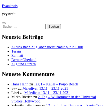
Zum
Evanlewis
Inhalt
yvyswelt
springen
Menü
Suchen
nach:
Neueste Beiträge
Zurück nach Zug, aber zuerst Natur pur in Chur
Tessin
Zermatt
Berner Oberland
Zug und Luzern
Neueste Kommentare
Hans Hahn
zu
Tag 1 – Kauai – Poipo Beach
yvy
zu
Malediven 13.11 – 23.11.2021
Lizzi
zu
Malediven 13.11 – 23.11.2021
Mirko Bierich
zu
2. Tag – Willkommen in den Universal
Studios Hollywood
Sebastian Weimann
zu
12. Tag – Las Tintoreras – Santa Cruz