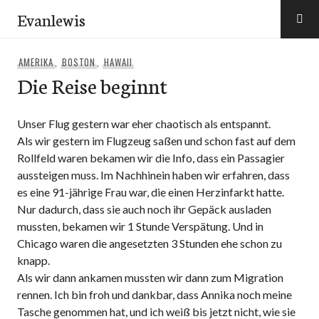
Zum
Evanlewis
Inhalt
springen
AMERIKA
,
BOSTON
,
HAWAII
Die Reise beginnt
Unser Flug gestern war eher chaotisch als entspannt.
Als wir gestern im Flugzeug saßen und schon fast auf dem
Rollfeld waren bekamen wir die Info, dass ein Passagier
aussteigen muss. Im Nachhinein haben wir erfahren, dass
es eine 91-jährige Frau war, die einen Herzinfarkt hatte.
Nur dadurch, dass sie auch noch ihr Gepäck ausladen
mussten, bekamen wir 1 Stunde Verspätung. Und in
Chicago waren die angesetzten 3 Stunden ehe schon zu
knapp.
Als wir dann ankamen mussten wir dann zum Migration
rennen. Ich bin froh und dankbar, dass Annika noch meine
Tasche genommen hat, und ich weiß bis jetzt nicht, wie sie