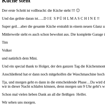
Küche steht
Der erste Schritt ist vollbracht: die Küche steht !!! 🙂
Und das geilste daran ist…..D I E S P Ü H L M A S C H I N E !!
Super geil…aber die gesamte Küche erstrahlt in einem neuen Glanz un
Mittlerweile sieht es auch schon bewohnt aus. Die komplette Garage is
Tim
Volker
und natürlich dem Mini.
Und ein special thank to Holger, der den ganzen Tag die Küchenmont
Anschließend hat er dann noch mitgeholfen die Waschmaschine hoch 
Tja, und morgen geht es dann in die entscheidende Phase…Da wird 
wir in dieser Nacht schlafen können, denn morgen um 9 Uhr geht’s we
Schon mal vielen lieben Dank an all die fleißigen Helfer.
Wir sehen uns morgen.