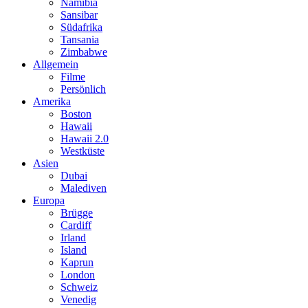
Namibia
Sansibar
Südafrika
Tansania
Zimbabwe
Allgemein
Filme
Persönlich
Amerika
Boston
Hawaii
Hawaii 2.0
Westküste
Asien
Dubai
Malediven
Europa
Brügge
Cardiff
Irland
Island
Kaprun
London
Schweiz
Venedig