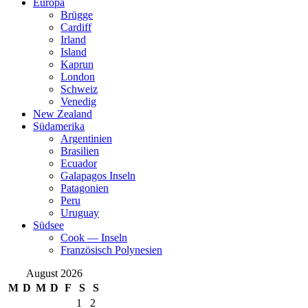
Europa
Brügge
Cardiff
Irland
Island
Kaprun
London
Schweiz
Venedig
New Zealand
Südamerika
Argentinien
Brasilien
Ecuador
Galapagos Inseln
Patagonien
Peru
Uruguay
Südsee
Cook — Inseln
Französisch Polynesien
August 2026
M
D
M
D
F
S
S
1
2