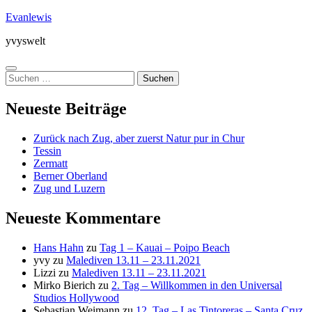
Zum
Evanlewis
Inhalt
yvyswelt
springen
Menü
Suchen
nach:
Neueste Beiträge
Zurück nach Zug, aber zuerst Natur pur in Chur
Tessin
Zermatt
Berner Oberland
Zug und Luzern
Neueste Kommentare
Hans Hahn
zu
Tag 1 – Kauai – Poipo Beach
yvy
zu
Malediven 13.11 – 23.11.2021
Lizzi
zu
Malediven 13.11 – 23.11.2021
Mirko Bierich
zu
2. Tag – Willkommen in den Universal
Studios Hollywood
Sebastian Weimann
zu
12. Tag – Las Tintoreras – Santa Cruz