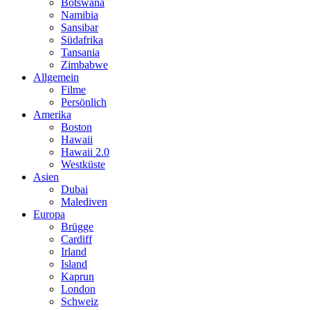
Botswana
Namibia
Sansibar
Südafrika
Tansania
Zimbabwe
Allgemein
Filme
Persönlich
Amerika
Boston
Hawaii
Hawaii 2.0
Westküste
Asien
Dubai
Malediven
Europa
Brügge
Cardiff
Irland
Island
Kaprun
London
Schweiz