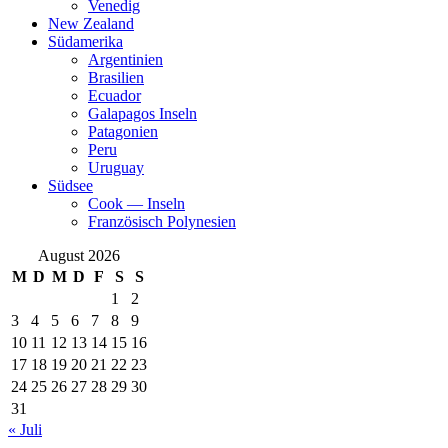
Venedig
New Zealand
Südamerika
Argentinien
Brasilien
Ecuador
Galapagos Inseln
Patagonien
Peru
Uruguay
Südsee
Cook — Inseln
Französisch Polynesien
August 2026
M
D
M
D
F
S
S
1
2
3
4
5
6
7
8
9
10
11
12
13
14
15
16
17
18
19
20
21
22
23
24
25
26
27
28
29
30
31
« Juli