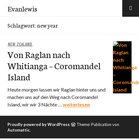
Zum
Evanlewis
Inhalt
springen
Schlagwort:
new year
NEW ZEALAND
Von Raglan nach
Whitianga – Coromandel
Island
Heute morgen lassen wir Raglan hinter uns und
machen uns auf den Weg nach Coromandel
Von Raglan nach Whitianga – Cor
Island, wir wir 3 Nächte …
weiterlesen
Proudly powered by WordPress
Theme: Publication von
Automattic
.