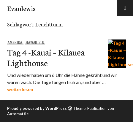
Zum
Evanlewis
Inhalt
springen
Schlagwort:
Leuchtturm
AMERIKA
,
HAWAII 2.0
Tag 4 -Kauai – Kilauea
Lighthouse
Und wieder haben um 6 Uhr die Hähne gekräht und wir
waren wach. Die Tage fangen früh an, sind aber …
Tag 4 -Kauai – Kilauea Lighthouse
weiterlesen
Proudly powered by WordPress
Theme: Publication von
Automattic
.