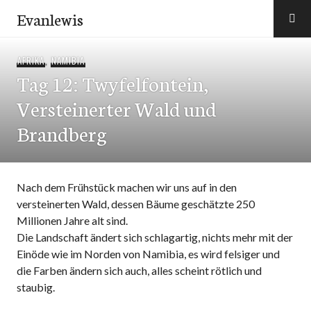
Zum
Evanlewis
Inhalt
springen
AFRIKA
,
NAMIBIA
Tag 12: Twyfelfontein,
Versteinerter Wald und
Brandberg
Nach dem Frühstück machen wir uns auf in den
versteinerten Wald, dessen Bäume geschätzte 250
Millionen Jahre alt sind.
Die Landschaft ändert sich schlagartig, nichts mehr mit der
Einöde wie im Norden von Namibia, es wird felsiger und
die Farben ändern sich auch, alles scheint rötlich und
staubig.